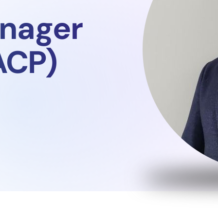
anager
ACP)