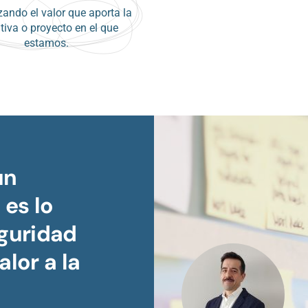
ando el valor que aporta la
ativa o proyecto en el que
estamos.
un
es lo
guridad
alor a la