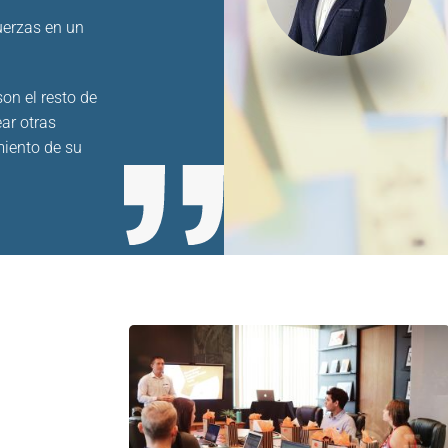
uerzas en un
son el resto de
ar otras
miento de su